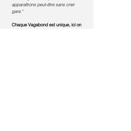
apparaîtrons peut-être sans crier
gare."
Chaque Vagabond est unique, ici on
aime la difference et la singularité, il
n'en existe pas deux pareil au
monde.
Pièce modelée à la main en grès
blanc lisse, cuite deux fois dans un
four électrique à 980°C et 1250°C et
recouvert d'un émail à base de
titane, fait maison.
H: 5 cm
MATERIAUX:
grès blanc lisse
émail blanc titane