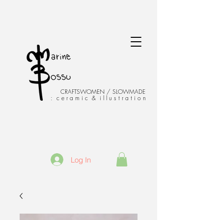
CRAFTSWOMEN / SLOWMADE
: c e r a m i c & i l l u s t r a t i o n
Log In