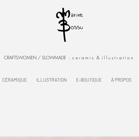
RAFTSWOMEN / SLOWMADE : c e r a m i c & i l l u s t r a t i o n
CÉRAMIQUE
ILLUSTRATION
E-BOUTIQUE
À PROPOS