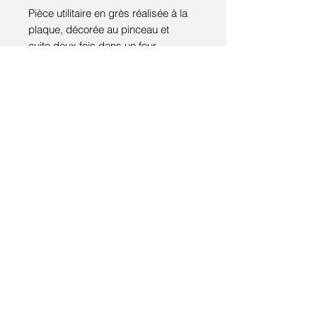
Pièce utilitaire en grès réalisée à la
plaque, décorée au pinceau et
cuite deux fois dans un four
électrique à 980°C et 1250°C.
D : 11,5 cm
MATERIAUX:
grès blanc lisse
oxydes colorants
émail mat
All right reserved © 2017