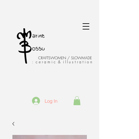
CRAFTSWOMEN / SLOWMADE
: c e r a m i c & i l l u s t r a t i o n
Log In