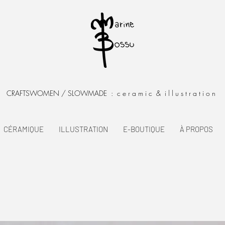
RAFTSWOMEN / SLOWMADE : c e r a m i c & i l l u s t r a t i o n
CÉRAMIQUE
ILLUSTRATION
E-BOUTIQUE
À PROPOS