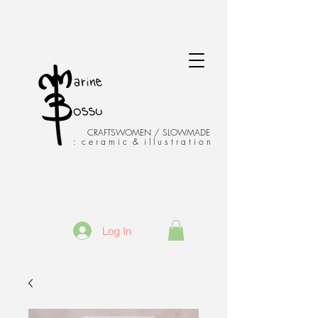
CRAFTSWOMEN / SLOWMADE
: c e r a m i c & i l l u s t r a t i o n
Log In